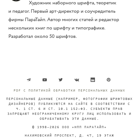
Художник наборного шрифта, теоретик
и педагог. Первый арт-директор и соучредитель
фирмы ПараТайп. Автор многих статей и редактор
нескольких книг по шрифту и типографике.
Разработал около 50 шрифтов.
PDF С ПОЛИТИКОЙ ОБРАБОТКИ ПЕРСОНАЛЬНЫХ ДАННЫХ
ПЕРСОНАЛЬНЫЕ ДАННЫЕ (НАПРИМЕР, ФОТОГРАФИИ ШРИФТОВЫХ
ДИЗАЙНЕРОВ) ПУБЛИКУЮТСЯ НА САЙТЕ В СООТВЕТСТВИИ С
Ч. 1 СТ. 6 И СТ. 10.1 152-ФЗ. СУБЪЕКТЫ ПРАВ
ЗАПРЕЩАЮТ НЕОГРАНИЧЕННОМУ КРУГУ ЛИЦ ИСПОЛЬЗОВАТЬ И
ОБРАБАТЫВАТЬ ЭТИ ДАННЫЕ.
© 1998-2026 ООО «НПП ПАРАТАЙП»
НАХИМОВСКИЙ ПРОСПЕКТ, Д. 47, 19 ЭТАЖ