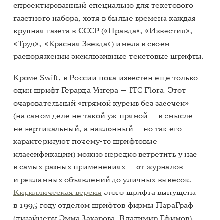
спроектированный специально для текстового
газетного набора, хотя в былые времена каждая
крупная газета в СССР («Правда», «Известия»,
«Труд», «Красная Звезда») имела в своем
распоряжении эксклюзивные текстовые шрифты.
Кроме Swift, в России пока известен еще только
один шрифт Герарда Унгера — ITC Flora. Этот
очаровательный «прямой курсив без засечек»
(на самом деле не такой уж прямой — в смысле
не вертикальный, а наклонный — но так его
характеризуют почему-то шрифтовые
классификации) можно нередко встретить у нас
в самых разных применениях — от журналов
и рекламных объявлений до уличных вывесок.
Кириллическая версия
этого шрифта выпущена
в 1995 году отделом шрифтов фирмы ПараГраф
(дизайнеры Эмма Захарова, Владимир Ефимов).