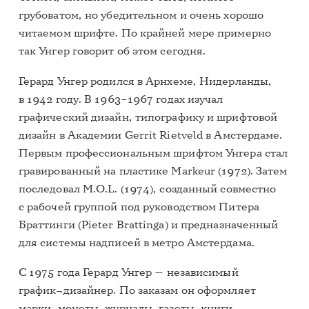
грубоватом, но убедительном и очень хорошо
читаемом шрифте. По крайней мере примерно
так Унгер говорит об этом сегодня.
Герард Унгер родился в Арнхеме, Нидерланды,
в 1942 году. В 1963–1967 годах изучал
графический дизайн, типографику и шрифтовой
дизайн в Академии Gerrit Rietveld в Амстердаме.
Первым профессиональным шрифтом Унгера стал
гравированный на пластике Markeur (1972). Затем
последовал M.O.L. (1974), созданный совместно
с рабочей группой под руководством Питера
Браттинги (Pieter Brattinga) и предназначенный
для системы надписей в метро Амстердама.
С 1975 года Герард Унгер — независимый
график¬дизайнер. По заказам он оформляет
марки, монеты, журналы, газеты, книги,