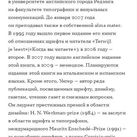
в университете английского города Рединга
на факультете типографики и визуальных
коммуникаций. До января 2007 года
он преподавал также в собственной alma mater.
В 1995 году вышло первое издание его книги
об отношениях шрифта и читателя «Terwijl
je leest»(«Когда вы читаете»); в 2006 году —
второе. В 2007 году вышло английское издание
этой книги, в 2009 — немецкое. Планируются
издания этой книги на итальянском и испанском
языках. Кроме этого, Унгер — автор ряда
публикаций, посвященных шрифту, дизайну,
газетам, чтению газет и смежным вопросам.
Он лауреат престижных премий в области
дизайна: H. N. Werkman-prize (1984) — за заслуги
в области шрифта и типографики,
международного Maurits Enschedé¬Prize (1991) —
за разработку шрифтов, а также Gravisie-prijs