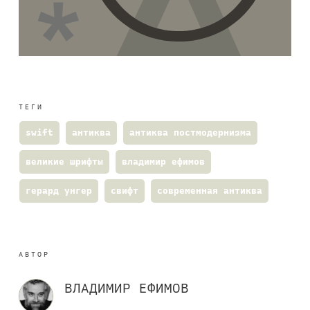
ТЕГИ
,
,
,
swift
антиква
антиква постмодернизма
,
,
великие шрифты
владимир ефимов
,
,
герард унгер
свифт
современная антиква
АВТОР
ВЛАДИМИР ЕФИМОВ