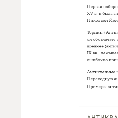
Первая наборн
XV в. и была з
Николаем Йенс
Термин «Антикв
он обозначает 
древнее (анти
IX вв., лежаще
ошибочно прин
Антиквенные ш
Переходную ант
Примеры анти