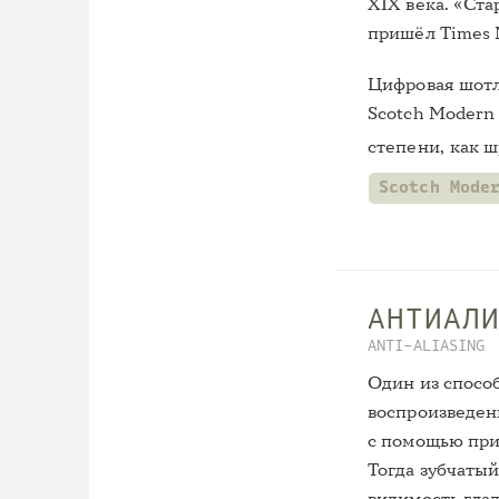
XIX века. «Ста
пришёл Times 
Цифровая шотл
Scotch Modern
степени, как 
Scotch Mode
АНТИАЛ
ANTI-ALIASING
Один из спосо
воспроизведен
с помощью при
Тогда зубчатый
видимость гла