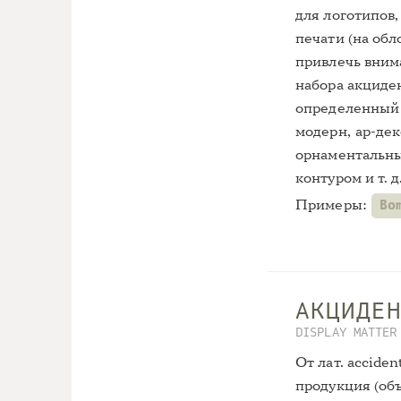
для логотипов,
печати (на обл
привлечь вним
набора акциде
определенный 
модерн, ар-дек
орнаментальны
контуром и т. д
Примеры:
Bo
АКЦИДЕ
DISPLAY MATTER
От лат. accide
продукция (объ