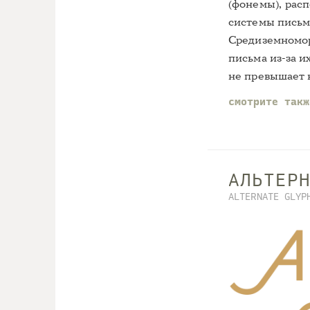
(фонемы), рас
системы письма
Средиземномор
письма из-за и
не превышает 
смотрите так
АЛЬТЕР
ALTERNATE GLYP