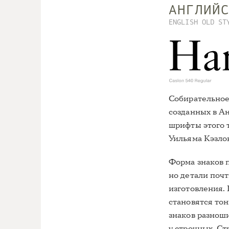
АНГЛИЙ
ENGLISH OLD ST
Собирательное
созданных в А
шрифты этого 
Уильяма Кэзлон
Форма знаков 
но детали поч
изготовления.
становятся то
знаков разнош
у строчных. С