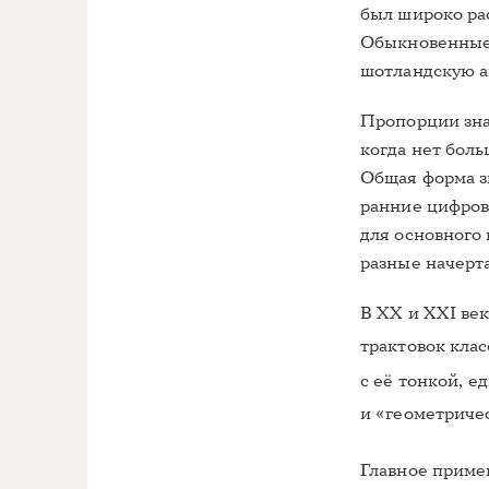
был широко рас
Обыкновенные.
шотландскую а
Пропорции зна
когда нет боль
Общая форма з
ранние цифров
для основного
разные начерта
В XX и XXI ве
трактовок кла
с её тонкой, е
и «геометриче
Главное приме