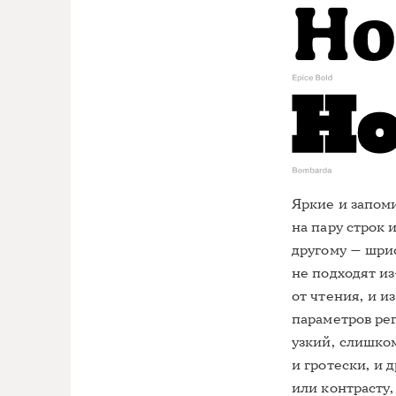
Яркие и запом
на пару строк 
другому — шри
не подходят из
от чтения, и и
параметров ре
узкий, слишком
и гротески, и 
или контрасту