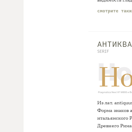
смотрите так
АНТИКВ
SERIF
Из лат. antiqu
Форма знаков 
итальянского 
Древнего Рима 