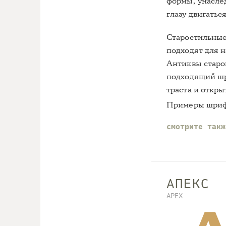
формы, унасле
глазу двигаться
Старостильные
подходят для н
Антиквы старо
подходящий шр
траста и откры
Примеры шриф
смотрите так
АПЕКС
APEX