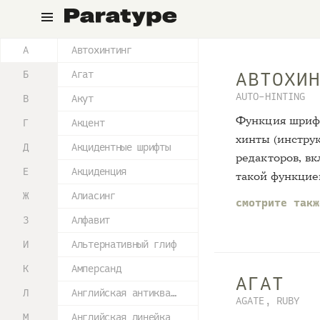
Паратайп
А
Автохинтинг
Б
Агат
АВТОХИ
AUTO-HINTING
В
Акут
Функция шрифт
Г
Акцент
хинты (инстру
Д
Акцидентные шрифты
редакторов, вк
Е
Акциденция
такой функцие
Ж
Алиасинг
смотрите так
З
Алфавит
И
Альтернативный глиф
К
Амперсанд
АГАТ
Л
Английская антиква старого стиля
AGATE, RUBY
М
Английская линейка