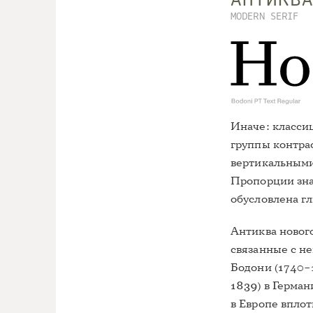
АНТИКВ
MODERN SERIF
Иначе: классиц
группы контра
вертикальными
Пропорции зна
обусловлена г
Антиква нового
связанные с н
Бодони (1740–
1839) в Герма
в Европе вплот