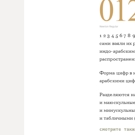
1 2 3 4 5 6 7 8
сами взяли их
индо-арабским
распространен
Форма цифр в 
арабскими циф
Разделяются н
и маюскульные
и минускульн
и табличными
смотрите так