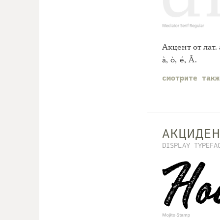
Акцент от лат.
à, ò, é, Å.
смотрите так
АКЦИДЕ
DISPLAY TYPEFA