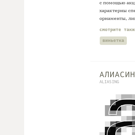
с помощью акци
характерны сп
орнаменты, ли
смотрите так
виньетка
АЛИАСИ
ALIASING