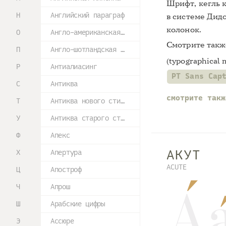
Шрифт, кегль к
Н
Английский параграф
в системе Дидо
колонок.
О
Англо-американская типометрическая система
Смотрите так
П
Англо-шотландская антиква
(typographical
Р
Антиалиасинг
PT Sans Cap
С
Антиква
смотрите так
Т
Антиква нового стиля
У
Антиква старого стиля
Ф
Апекс
АКУТ
Х
Апертура
ACUTE
Ц
Апостроф
Ч
Апрош
Ш
Арабские цифры
Э
Ассюре