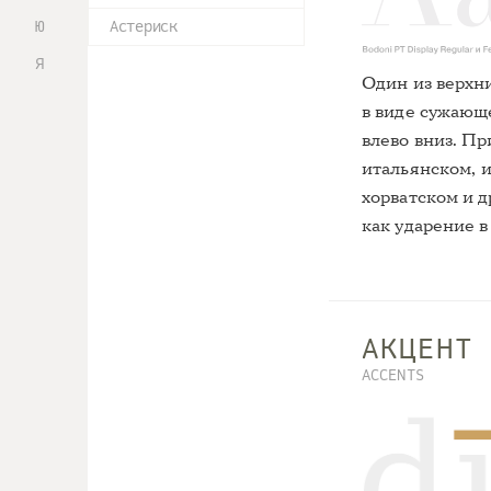
Ю
Астериск
Я
Один из верхн
в виде сужающе
влево вниз. П
итальянском, и
хорватском и д
как ударение в
АКЦЕНТ
ACCENTS