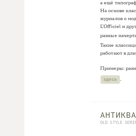
а ещё типограф
На основе кла
журналов о мод
L’Officiel и д
разные начерта
Такие классиц
работают в дли
Примеры: раз
.
здесь
АНТИКВ
OLD STYLE SERI