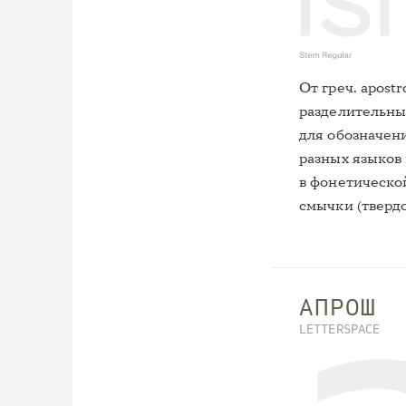
От греч. apost
разделительны
для обозначени
разных языков
в фонетическо
смычки (твердо
АПРОШ
LETTERSPACE