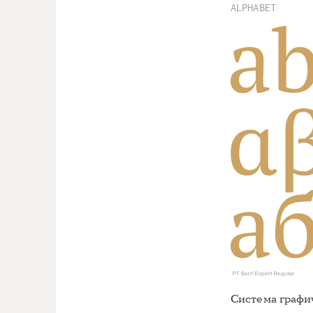
ALPHABET
Система графич