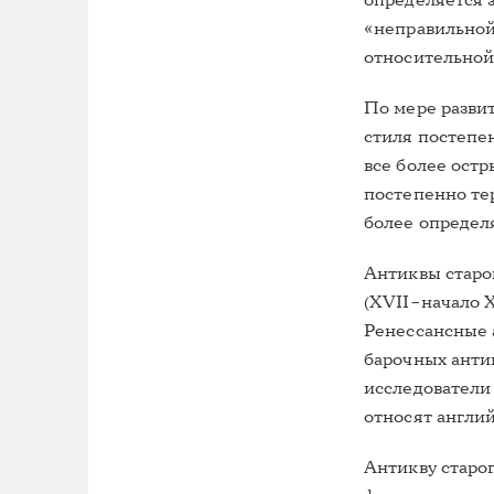
определяется 
«неправильной
относительной
По мере разви
стиля постепен
все более остр
постепенно те
более определ
Антиквы старог
(XVII–начало X
Ренессансные 
барочных анти
исследователи
относят англий
Антикву старог