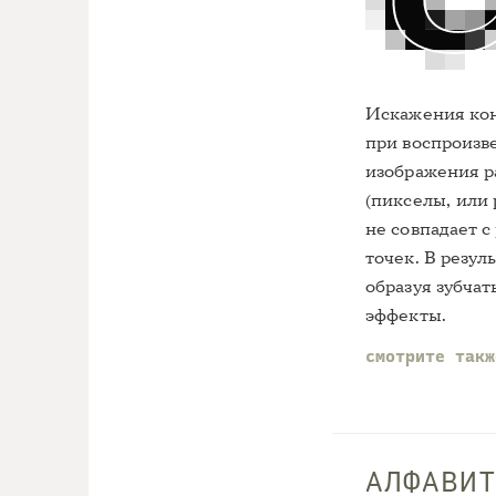
Искажения кон
при воспроизве
изображения р
(пикселы, или 
не совпадает с
точек. В резул
образуя зубча
эффекты.
смотрите так
АЛФАВИ