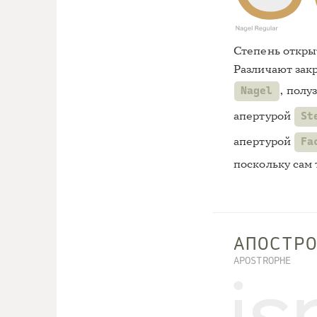
Степень открыт
Различают зак
, полу
Nagel
апертурой
St
апертурой
Fa
поскольку сам 
АПОСТР
APOSTROPHE