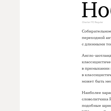
Собирательное
переходной ан
с длинными то
Англо-шотланд
классицистиче
в примыкании 
в классицистич
может быть ме
Наиболее хара
словолитчика Р
подобные шриф