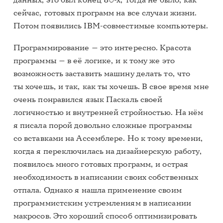
данных; это был конец 80-х, тогда не было, как
сейчас, готовых программ на все случаи жизни.
Потом появились IBM-совместимые компьютеры.
Программирование — это интересно. Красота
программы — в её логике, и к тому же это
возможность заставить машину делать то, что
ты хочешь, и так, как ты хочешь. В свое время мне
очень понравился язык Паскаль своей
логичностью и внутренней стройностью. На нём
я писала порой довольно сложные программы
со вставками на Ассемблере. Но к тому времени,
когда я переключилась на дизайнерскую работу,
появилось много готовых программ, и острая
необходимость в написании своих собственных
отпала. Однако я нашла применение своим
программистским устремлениям в написании
макросов. Это хороший способ оптимизировать