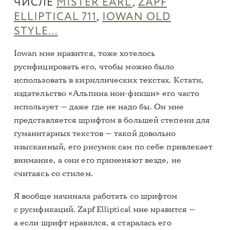
ЧИСЛЕ
MISTER EARL
,
ZAPF
ELLIPTICAL 711
,
IOWAN OLD
STYLE…
Iowan мне нравится, тоже хотелось
русифицировать его, чтобы можно было
использовать в кириллических текстах. Кстати,
издательство «Альпина нон-фикшн» его часто
использует — даже где не надо бы. Он мне
представляется шрифтом в большей степени для
гуманитарных текстов — такой довольно
изысканный, его рисунок сам по себе привлекает
внимание, а они его применяют везде, не
считаясь со стилем.
Я вообще начинала работать со шрифтом
с русификаций. Zapf Elliptical мне нравится —
а если шрифт нравился, я старалась его